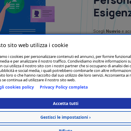
Esigen
Scegli
Nuevio
e acc
pensato per te. Che 
to sito web utilizza i cookie
funzionalità avanzat
chiare. Impara a ges
iamo i cookies per personalizzare contenuti ed annunci, per fornire funzional
media e per analizzare il nostro traffico. Condividiamo inoltre informazioni s
riducendo gli erro
 cui utilizza il nostro sito con i nostri partner che si occupano di analisi dei 
formazione, sarai i
ubblicità e social media, i quali potrebbero combinarle con altre informazion
ito loro o che hanno raccolto dal suo utilizzo dei loro servizi. Acconsenta ai 
prendere decisioni 
 se continua ad utilizzare il nostro sito web.
sicurezza
.
li cookies policy
Privacy Policy completa
Accetta tutti
Gestisci le impostazioni ›
Rifiuta