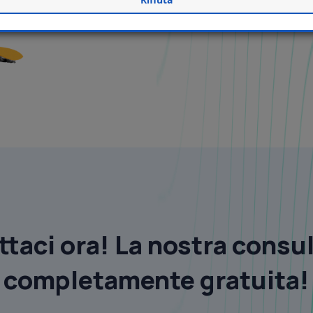
taci ora! La nostra consu
completamente gratuita!