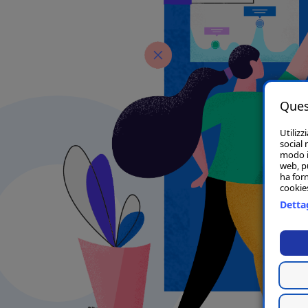
Ques
Utilizz
social 
modo in
web, p
ha forn
cookies
Dettag