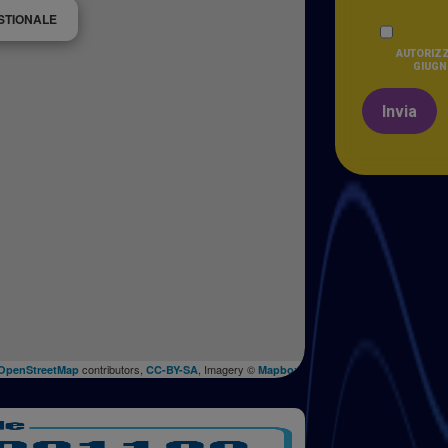
STIONALE
AUTORIZZ
GIUGNO
Invia
contributors,
, Imagery ©
OpenStreetMap
CC-BY-SA
Mapbox