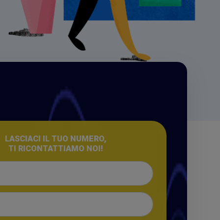
LASCIACI IL TUO NUMERO,
TI RICONTATTIAMO NOI!