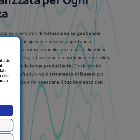
za
edi a un percorso di
formazione su gestionale
tu sia un principiante o desideri approfondire
e, offriamo corsi personalizzati e risorse didattiche
tire inventario, fatturazione e reportistica con facilità,
ità dei
ul
ri e aumentando
la tua produttività
. Con la nostra
dati
n grado di sfruttare ogni
strumento di Nuevio
per
i che
nostri
più informate e far
crescere il tuo business con