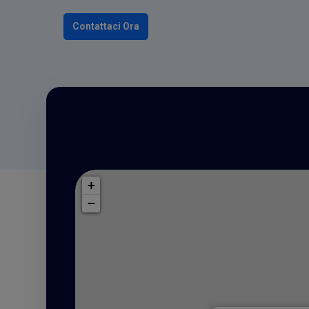
Contattaci Ora
+
−