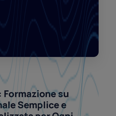
:
Formazione su
ale Semplice e
lizzata
per Ogni