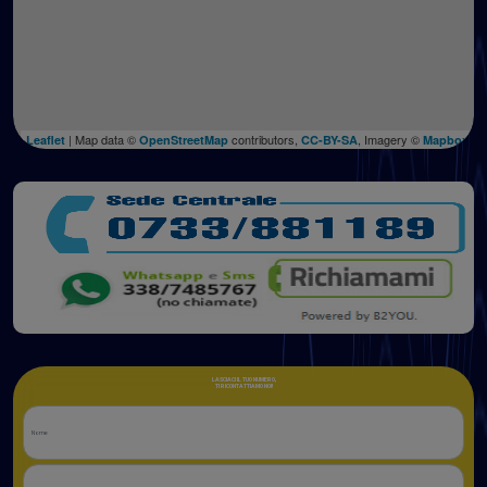
| Map data ©
contributors,
, Imagery ©
Leaflet
OpenStreetMap
CC-BY-SA
Mapbox
LASCIACI IL TUO NUMERO,
TI RICONTATTIAMO NOI!