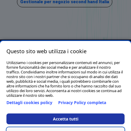
Gestionale per negozio second hand Italia
Questo sito web utilizza i cookie
Clion S.p.A. con socio unico - P.I./C.F./C.C.I.A.A. 01644540435 -
Reg. Imp. MC 169521 - Cap. Soc. € 1.000.000,00 I.v. - Email.
Utilizziamo i cookies per personalizzare contenuti ed annunci, per
fornire funzionalità dei social media e per analizzare il nostro
info@clion.it - PEC clion@pec.it
traffico. Condividiamo inoltre informazioni sul modo in cui utilizza il
Sede legale, tecnica ed amministrativa: Via Alvata, 200 - 62018 -
nostro sito con i nostri partner che si occupano di analisi dei dati
web, pubblicità e social media, i quali potrebbero combinarle con
Porto Potenza Picena (Macerata)
altre informazioni che ha fornito loro o che hanno raccolto dal suo
Tel. 0733/881189 (14 linee r.a.) - Fax. 0733/884119
utilizzo dei loro servizi. Acconsenta ai nostri cookies se continua ad
utilizzare il nostro sito web.
Sede distaccata per la regione Campania: Via Umberto I, 1 -
Dettagli cookies policy
Privacy Policy completa
83050 - Sant'Angelo all'Esca (Avellino)
Clion Point Ancona - Corso Giovanni Amendola, 44A - 60123
Accetta tutti
Ancona (AN)
Tel. & Fax. 0827/73744