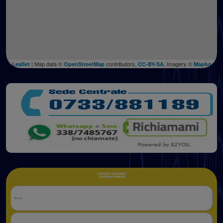
| Map data ©
contributors,
, Imagery ©
Leaflet
OpenStreetMap
CC-BY-SA
Mapbox
LASCIACI IL TUO NUMERO,
TI RICONTATTIAMO NOI!