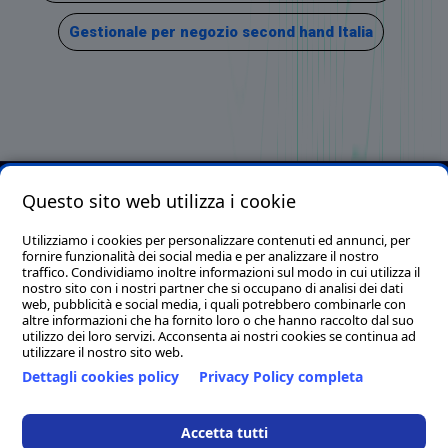
Gestionale per negozio second hand Italia
Questo sito web utilizza i cookie
Clion S.p.A. con socio unico - P.I./C.F./C.C.I.A.A. 01644540435 -
Reg. Imp. MC 169521 - Cap. Soc. € 1.000.000,00 I.v. - Email.
Utilizziamo i cookies per personalizzare contenuti ed annunci, per
fornire funzionalità dei social media e per analizzare il nostro
info@clion.it - PEC clion@pec.it
traffico. Condividiamo inoltre informazioni sul modo in cui utilizza il
Sede legale, tecnica ed amministrativa: Via Alvata, 200 - 62018 -
nostro sito con i nostri partner che si occupano di analisi dei dati
web, pubblicità e social media, i quali potrebbero combinarle con
Porto Potenza Picena (Macerata)
altre informazioni che ha fornito loro o che hanno raccolto dal suo
Tel. 0733/881189 (14 linee r.a.) - Fax. 0733/884119
utilizzo dei loro servizi. Acconsenta ai nostri cookies se continua ad
utilizzare il nostro sito web.
Sede distaccata per la regione Campania: Via Umberto I, 1 -
Dettagli cookies policy
Privacy Policy completa
83050 - Sant'Angelo all'Esca (Avellino)
Clion Point Ancona - Corso Giovanni Amendola, 44A - 60123
Accetta tutti
Ancona (AN)