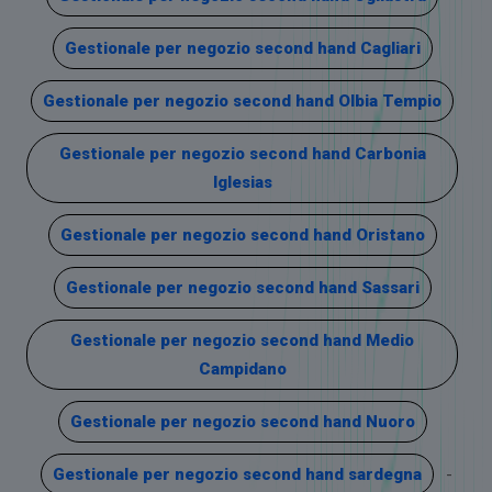
Gestionale per negozio second hand Cagliari
Gestionale per negozio second hand Olbia Tempio
Gestionale per negozio second hand Carbonia
Iglesias
Gestionale per negozio second hand Oristano
Gestionale per negozio second hand Sassari
Gestionale per negozio second hand Medio
Campidano
Gestionale per negozio second hand Nuoro
Gestionale per negozio second hand sardegna
-