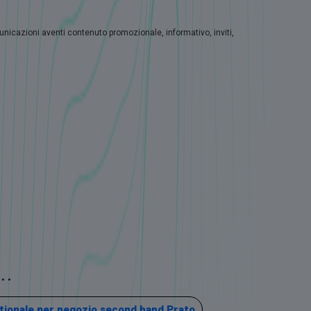
municazioni aventi contenuto promozionale, informativo, inviti,
..
tionale per negozio second hand Prato