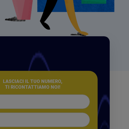
LASCIACI IL TUO NUMERO,
TI RICONTATTIAMO NOI!