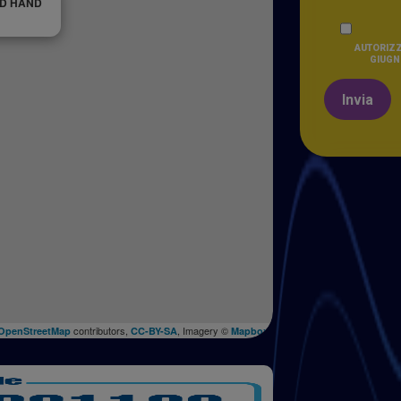
ND HAND
AUTORIZZ
GIUGNO
Invia
contributors,
, Imagery ©
OpenStreetMap
CC-BY-SA
Mapbox