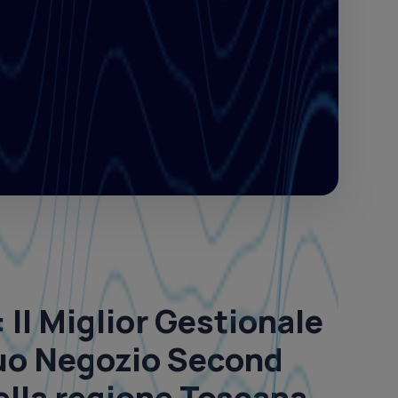
: Il Miglior
Gestionale
Tuo Negozio Second
lla regione
Toscana