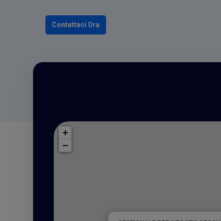
Contattaci Ora
+
−