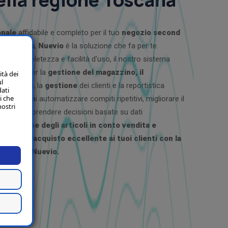
onale
affidabile e completo per il tuo
negozio second
e Toscana
,
Nuevio
è la soluzione che fa per te.
 sua completezza e facilità d'uso, il nostro sistema
avanzate per la
gestione del magazzino, il
ità dei
ul
e vendite
, la
gestione
dei clienti e la reportistica
dati
i che
evio
, potrai automatizzare compiti ripetitivi, migliorare il
nostri
ventario e prendere decisioni basate su dati
a gestione degli articoli in conto vendita e
rienza d'acquisto eccellente ai tuoi clienti con la
isione di Nuevio.