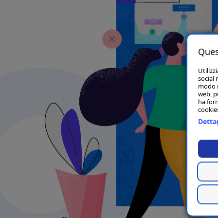
Ques
Utilizz
social 
modo in
web, p
ha forn
cookies
Dettag