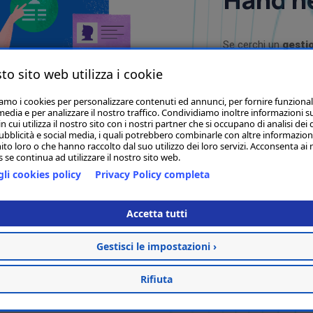
Se cerchi un
gesti
hand nella region
to sito web utilizza i cookie
Riconosciuto per la
offre funzionalità 
iamo i cookies per personalizzare contenuti ed annunci, per fornire funzional
media e per analizzare il nostro traffico. Condividiamo inoltre informazioni s
monitoraggio dell
 cui utilizza il nostro sito con i nostri partner che si occupano di analisi dei 
ubblicità e social media, i quali potrebbero combinarle con altre informazion
dettagliata. Con
Nu
ito loro o che hanno raccolto dal suo utilizzo dei loro servizi. Acconsenta ai 
controllo sul tuo in
 se continua ad utilizzare il nostro sito web.
precisi.
Ottimizza l
li cookies policy
Privacy Policy completa
garantisci un'espe
potenza e la prec
Accetta tutti
Gestisci le impostazioni ›
Rifiuta