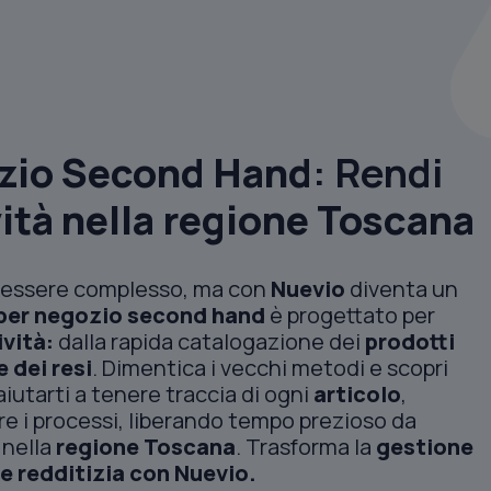
ozio Second Hand
: Rendi
ità nella regione
Toscana
essere complesso, ma con
Nuevio
diventa un
per negozio second hand
è progettato per
ività:
dalla rapida catalogazione dei
prodotti
e dei resi
. Dimentica i vecchi metodi e scopri
aiutarti a tenere traccia di ogni
articolo
,
e i processi, liberando tempo prezioso da
 nella
regione Toscana
. Trasforma la
gestione
 e redditizia con Nuevio.